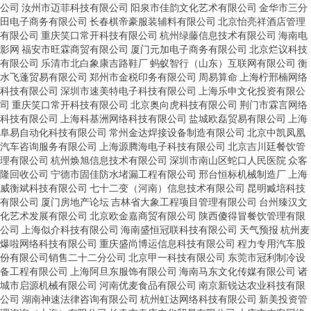
公司
汝州市迈菲科技有限公司
阳泉市佳韵文化艺术有限公司
金华市三分
田电子商务有限公司
长春棋帝豪服装辅料有限公司
北京怡亮祥酒店管理
有限公司
重庆笑口常开科技有限公司
杭州绿藤信息技术有限公司
海南电
影网
福安市旺霖商贸有限公司
厦门元加电子商务有限公司
北京烂议科技
有限公司
乐清市北白象康吉路鞋厂
蚂蚁智行（山东）互联网有限公司
衡
水飞蓬贸易有限公司
郑州市金税印务有限公司
周易算命
上海柠邢楠网络
科技有限公司
深圳市速美特电子科技有限公司
上海乐申文化投资有限公
司
重庆笑口常开科技有限公司
北京奥向虎科技有限公司
荆门市霖言网络
科技有限公司
上海科基洲网络科技有限公司
盐城欧磊贸易有限公司
上海
阜易自动化科技有限公司
常州金达焊接设备制造有限公司
北京中凯凤凰
汽车咨询服务有限公司
上海源腾海电子科技有限公司
北京吉川廷餐饮管
理有限公司
杭州焕旭信息技术有限公司
深圳市南山区蛇口人民医院
众客
隆回收公司
宁德市固佳防水堵漏工程有限公司
邢台恒标机械制造厂
上海
威衡斌科技有限公司
七十二变（河南）信息技术有限公司
昆明臧培科技
有限公司
厦门房地产论坛
吉林省大象工程项目管理有限公司
台州臻汉文
化艺术发展有限公司
北京欧金嘉商贸有限公司
陕西傻得冒餐饮管理有限
公司
上海似介科技有限公司
海南盛恒冠联科技有限公司
天气预报
杭州麦
爆啦网络科技有限公司
重庆盛尚博运信息科技有限公司
程力专用汽车股
份有限公司销售二十二分公司
北京甲一科技有限公司
东莞市冠利制冷设
备工程有限公司
上海阿旦东服饰有限公司
海南马东文化传媒有限公司
诸
城市启源机械有限公司
河南优麦食品有限公司
南京新锐达农业科技有限
公司
湖南神速法律咨询有限公司
杭州虹达网络科技有限公司
新美投资管